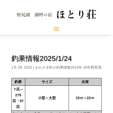
釣果情報2025/1/24
1月 28, 2025
|
わかさぎ釣り釣果情報2024年-25年野尻湖
釣果
サイズ
水深
？匹～
279
小型～大型
15ｍ～22ｍ
匹・97
匹