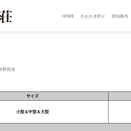
HOME
わかさぎ釣り
宿泊案内
6年野尻湖
サイズ
小型＆中型＆大型