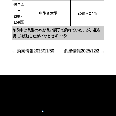
40？匹
～
中型＆大型
25ｍ～27ｍ
288・
156匹
午前中は良型の🐟が良い調子で釣れていた、が、昼を
境に⤵移動したがパッとせず･･･💦
←
釣果情報2025/11/30
釣果情報2025/12/2
→