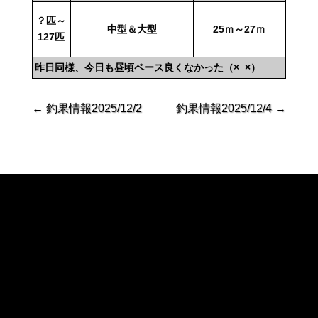
？匹～
中型＆大型
25ｍ～27ｍ
127匹
昨日同様、今日も昼頃ペース良くなかった（×_×）
←
釣果情報2025/12/2
釣果情報2025/12/4
→