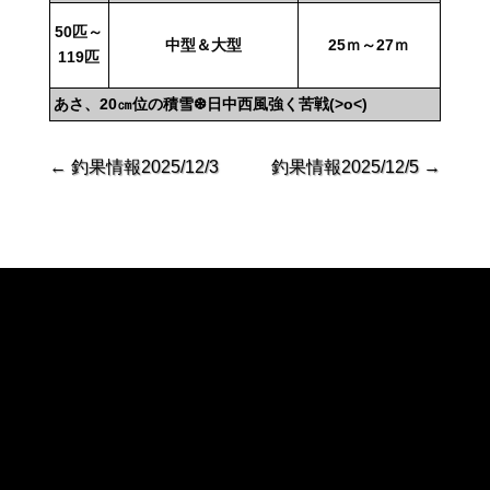
50匹～
中型＆大型
25ｍ～27ｍ
119匹
あさ、20㎝位の積雪❆日中西風強く苦戦(>o<)
←
釣果情報2025/12/3
釣果情報2025/12/5
→