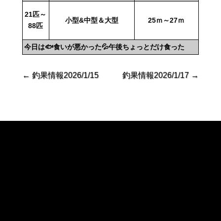
21匹～
小型&中型＆大型
25ｍ～27ｍ
88匹
今日は🐟食いが悪かった💦午後ちょっとだけ食った
←
釣果情報2026/1/15
釣果情報2026/1/17
→