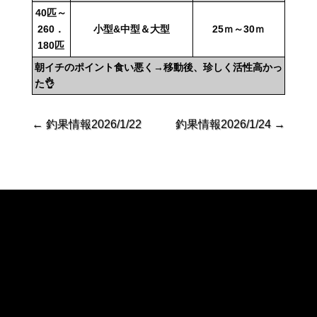
40匹～
260．
小型&中型＆大型
25ｍ～30ｍ
180匹
朝イチのポイント食い悪く→移動後、珍しく活性高かっ
た👌
←
釣果情報2026/1/22
釣果情報2026/1/24
→