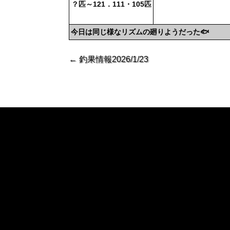
？匹～121．111・105匹
今日は同じ様なリズムの廻りようだった🐟
←
釣果情報2026/1/23