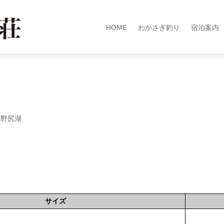
HOME
わかさぎ釣り
宿泊案内
年野尻湖
サイズ