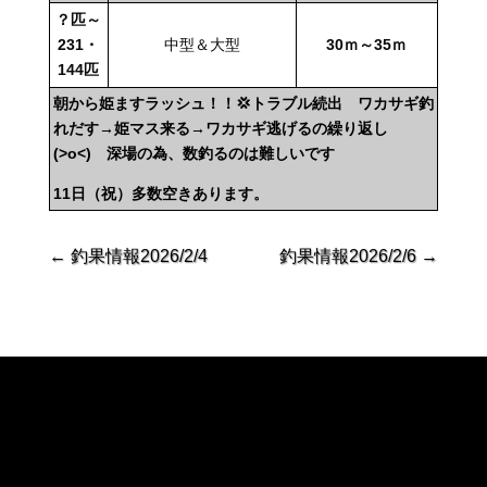
？匹～
231・
中型＆大型
30ｍ～35ｍ
144
匹
朝から姫ますラッシュ！！💢トラブル続出 ワカサギ釣
れだす→姫マス来る→ワカサギ逃げるの繰り返し
(>o<) 深場の為、数釣るのは難しいです
11日（祝）多数空きあります。
←
釣果情報2026/2/4
釣果情報2026/2/6
→