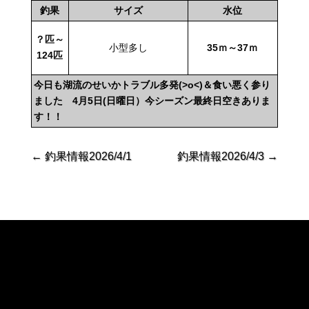
釣果
サイズ
水位
？匹～
小型多し
35ｍ～37ｍ
124匹
今日も湖流のせいかトラブル多発(>o<)＆食い悪く参り
ました 4月5日(日曜日）今シーズン最終日空きありま
す！！
←
釣果情報2026/4/1
釣果情報2026/4/3
→