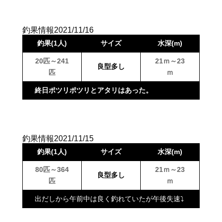
釣果情報2021/11/16
釣果(1人)
サイズ
水深(m)
20匹～241
21ｍ～23
良型多し
匹
ｍ
終日ポツリポツリとアタリはあった。
釣果情報2021/11/15
釣果(1人)
サイズ
水深(m)
80匹～364
21ｍ～23
良型多し
匹
ｍ
出だしから午前中は良く釣れていたが午後失速⤵