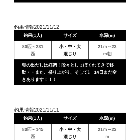
釣果情報2021/11/12
釣果(1人)
サイズ
水深(m)
80匹～231
小・中・大
21ｍ～23
匹
混じり
ｍ朝
朝の出だしは好調！段々としょぼくれてきて移
動・・また、盛り上がり、そして⤵ 14日まだ空
きあります！！！
釣果情報2021/11/11
釣果(1人)
サイズ
水深(m)
80匹～145
小・中・大
21ｍ～23
匹
混じり
ｍ