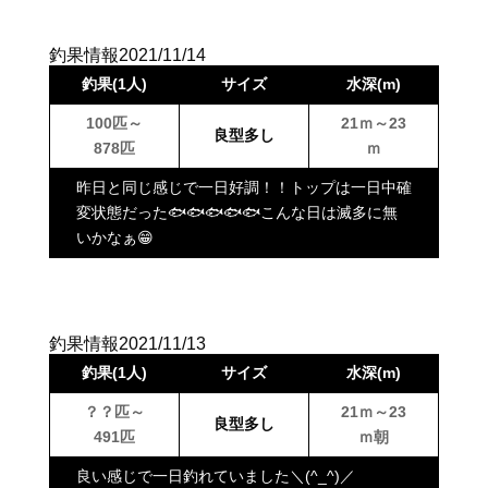
釣果情報2021/11/14
釣果(1人)
サイズ
水深(m)
100匹～
21ｍ～23
良型多し
878匹
ｍ
昨日と同じ感じで一日好調！！トップは一日中確
変状態だった🐟🐟🐟🐟🐟こんな日は滅多に無
いかなぁ😁
釣果情報2021/11/13
釣果(1人)
サイズ
水深(m)
？？匹～
21ｍ～23
良型多し
491匹
ｍ朝
良い感じで一日釣れていました＼(^_^)／