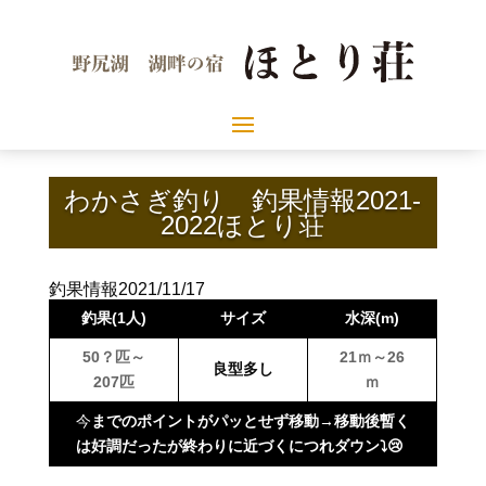
わかさぎ釣り 釣果情報2021-
2022ほとり荘
釣果情報2021/11/17
釣果(1人)
サイズ
水深(m)
50？匹～
21ｍ～26
良型多し
207
匹
ｍ
今
までのポイントがパッとせず移動→移動後暫く
は好調だったが終わりに近づくにつれダウン⤵😢