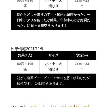
50匹～230
小・中・大
21ｍ～23
匹
混じり
ｍ
朝からどしゃ降りの☂・・船内も薄暗かった。一
日中アタリがあったが結果、午前中の方が好調だ
った。14日～日曜空きあります！
釣果情報2021/11/8
釣果(1人)
サイズ
水深(m)
80匹～165
小・中・大
21ｍ～23
匹
混じり
ｍ
朝から南風ビュービュー➰食いも悪く移動したが
数伸びず⤵ 14日空きあります。