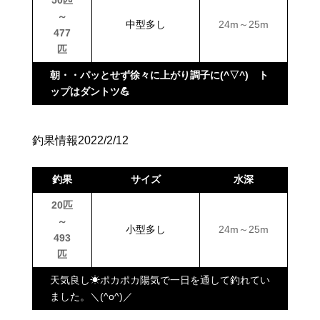
50匹
～
中型多し
24m～25m
477
匹
朝・・パッとせず徐々に上がり調子に(^▽^) ト
ップはダントツ💪
釣果情報2022/2/12
釣果
サイズ
水深
20匹
～
小型多し
24m～25m
493
匹
天気良し☀ポカポカ陽気で一日を通して釣れてい
ました。＼(^o^)／