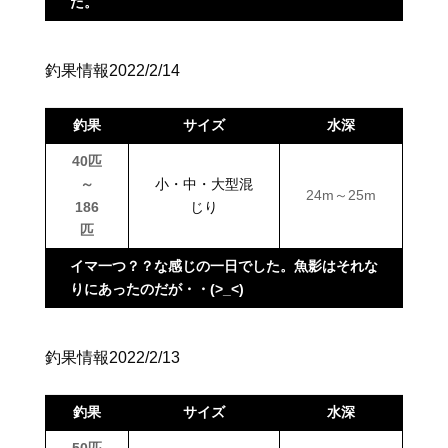
た。
釣果情報2022/2/14
釣果
サイズ
水深
40匹
～
小・中・大型混
24m～25m
186
じり
匹
イマ一つ？？な感じの一日でした。魚影はそれな
りにあったのだが・・(>_<)
釣果情報2022/2/13
釣果
サイズ
水深