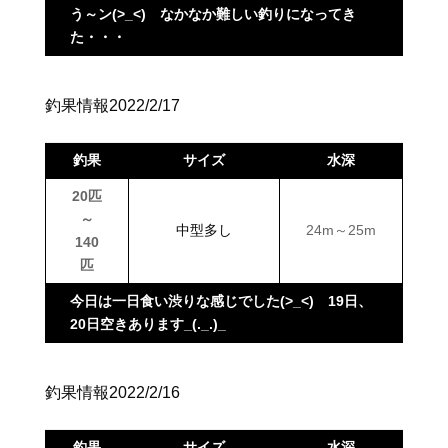
う～ン(>_<) なかなか難しい釣りになってき
た・・・
釣果情報2022/2/17
釣果
サイズ
水深
20匹
～
中型多し
24m～25m
140
匹
今日は一日食い渋りな感じでした(>_<) 19日、
20日空きあります_(._.)_
釣果情報2022/2/16
釣果
サイズ
水深