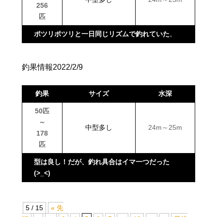
256
匹
ポツリポツリと一日同じリズムで釣れていた
。
釣果情報2022/2/9
釣果
サイズ
水深
50匹
～
中型多し
24m～25m
178
匹
型は良し！だが、釣れ具合はイマ一つだった
(>_<)
5 / 15
« 先