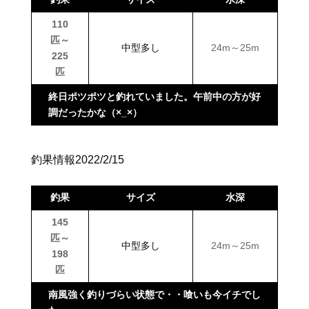
110
匹～
中型多し
24m～25m
225
匹
終日ポツポツと釣れていました。午前中の方が好
調だったかな（×_×）
釣果情報2022/2/15
釣果
サイズ
水深
145
匹～
中型多し
24m～25m
198
匹
南風強く釣りづらい状態で・・喰いも今イチでし