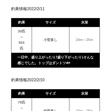
釣果情報2022/2/11
釣果
サイズ
水深
30匹
～
小型多し
24m～25m
503
匹
一日中、盛り上がったり⤴盛り下がったり⤵そんな
感じでした。トップはダントツ🐟
釣果情報2022/2/10
釣果
サイズ
水深
70匹
～
中型多し
24m～25m