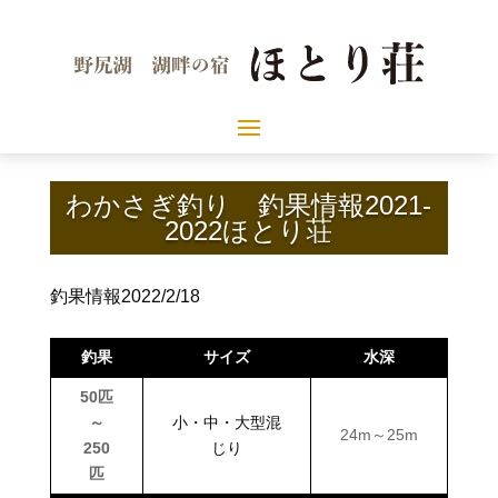
わかさぎ釣り 釣果情報2021-
2022ほとり荘
釣果情報2022/2/18
釣果
サイズ
水深
50匹
～
小・中・大型混
24m～25m
250
じり
匹