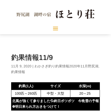
釣果情報11/9
11月 9, 2020
|
わかさぎ釣り釣果情報2020年11月野尻湖
,
釣果情報
釣果(1人)
サイズ
水深(m)
100匹～260匹
中型・大型
20～25
北風が強くて参りました💦終日ポツポツ 今晩雪の予報
❆明日来られ方おきをつけて！