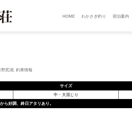
HOME
わかさぎ釣り
宿泊案内
月野尻湖
,
釣果情報
サイズ
中・大混じり
ートから好調、終日アタリあり。