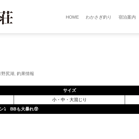
HOME
わかさぎ釣り
宿泊案内
月野尻湖
,
釣果情報
サイズ
小・中・大混じり
⤵ BBも大暴れ😲