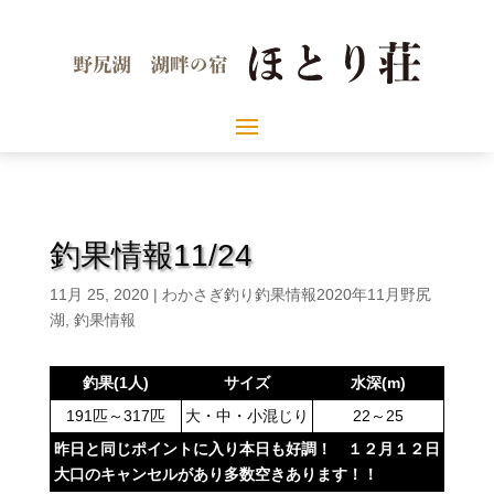
釣果情報11/24
11月 25, 2020
|
わかさぎ釣り釣果情報2020年11月野尻
湖
,
釣果情報
釣果(1人)
サイズ
水深(m)
191匹～317匹
大・中・小混じり
22～25
昨日と同じポイントに入り本日も好調！ １２月１２日
大口のキャンセルがあり多数空きあります！！