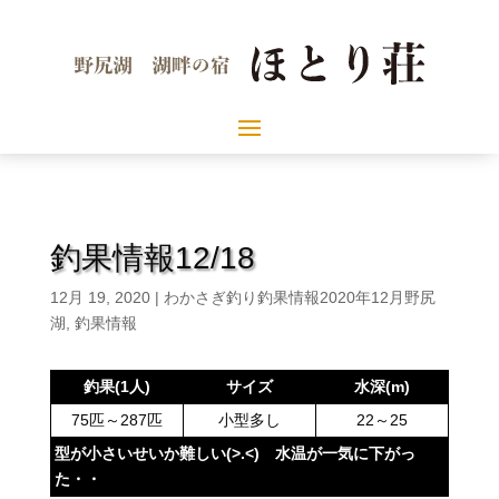
釣果情報12/18
12月 19, 2020
|
わかさぎ釣り釣果情報2020年12月野尻
湖
,
釣果情報
釣果(1人)
サイズ
水深(m)
75匹～287匹
小型多し
22～25
型が小さいせいか難しい(>.<) 水温が一気に下がっ
た・・