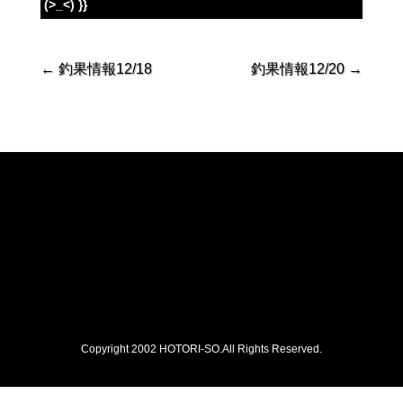
(>_<) }}
←
釣果情報12/18
釣果情報12/20
→
Copyright 2002 HOTORI-SO.All Rights Reserved.