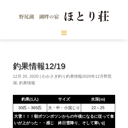
釣果情報12/19
12月 20, 2020
|
わかさぎ釣り釣果情報2020年12月野尻
湖
,
釣果情報
釣果(1人)
サイズ
水深(m)
30匹～365匹
大・中・小混じり
22～25
大雪！！！朝ポツンポツンからの午後になるに従って食
いが上がった・・感じ 終日雪降り、そして寒い{{