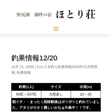
釣果情報12/20
12月 21, 2020
|
わかさぎ釣り釣果情報2020年12月野尻
湖
,
釣果情報
釣果(1人)
サイズ
水深(m)
50匹～337匹
大型多し
22～25
朝イチ・・まったく🆖移動後はポツポツと釣れていまし
た。アタリが小さく難しいかなぁ💦集中！！です。