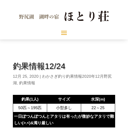
釣果情報12/24
12月 25, 2020
|
わかさぎ釣り釣果情報2020年12月野尻
湖
,
釣果情報
釣果(1人)
サイズ
水深(m)
50匹～195匹
小型多し
22～25
一日ぽつんぽつんとアタリは有ったが微妙なアタリで難
しい(>.<)&濁り厳しい