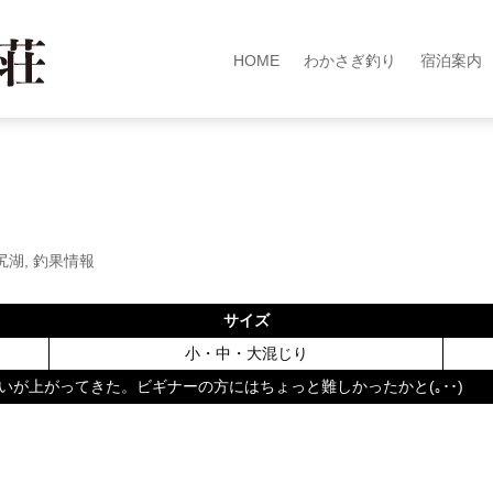
HOME
わかさぎ釣り
宿泊案内
尻湖
,
釣果情報
サイズ
小・中・大混じり
いが上がってきた。ビギナーの方にはちょっと難しかったかと(｡･･) 