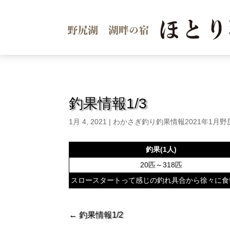
釣果情報1/3
1月 4, 2021
|
わかさぎ釣り釣果情報2021年1月野
釣果(1人)
20匹～318匹
スロースタートって感じの釣れ具合から徐々に食
←
釣果情報1/2