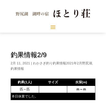
釣果情報2/9
2月 11, 2021
|
わかさぎ釣り釣果情報2021年2月野尻湖
,
釣果情報
釣果(1人)
サイズ
水深(m)
匹～匹
ｍ～ｍ
本日休業でした。