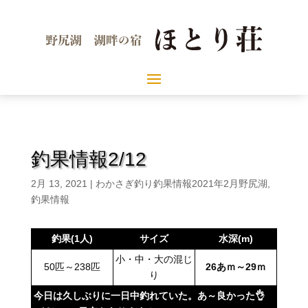
釣果情報2/12
2月 13, 2021
|
わかさぎ釣り釣果情報2021年2月野尻湖
,
釣果情報
釣果(1人)
サイズ
水深(m)
小・中・大の混じ
50匹～238匹
26あｍ～29ｍ
り
今日は久しぶりに一日中釣れていた。あ～良かった👌