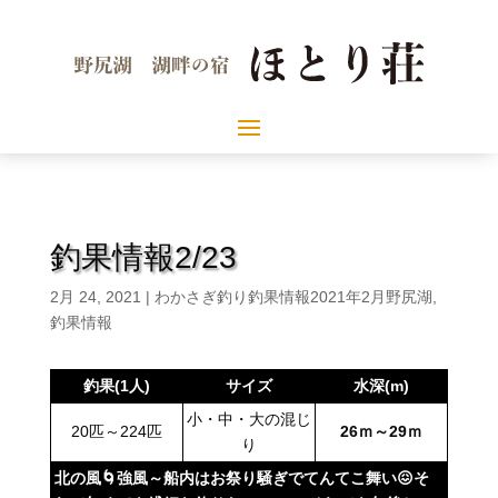
釣果情報2/23
2月 24, 2021
|
わかさぎ釣り釣果情報2021年2月野尻湖
,
釣果情報
釣果(1人)
サイズ
水深(m)
小・中・大の混じ
20匹～224匹
26ｍ～29ｍ
り
北の風🌀強風～船内はお祭り騒ぎでてんてこ舞い😖そ