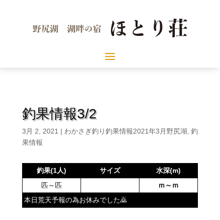
釣果情報3/2
3月 2, 2021
|
わかさぎ釣り釣果情報2021年3月野尻湖
,
釣
果情報
釣果(1人)
サイズ
水深(m)
匹～匹
ｍ～ｍ
本日荒天予報の為お休みでした🙇