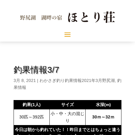
釣果情報3/7
3月 8, 2021
|
わかさぎ釣り釣果情報2021年3月野尻湖
,
釣
果情報
釣果(1人)
サイズ
水深(m)
小・中・大の混じ
30匹～392匹
30ｍ～32ｍ
り
今日は朝から釣れていた！！昨日までとはちょっと違う