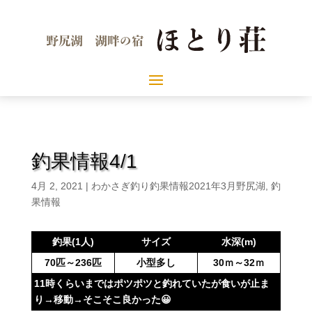
釣果情報4/1
4月 2, 2021
|
わかさぎ釣り釣果情報2021年3月野尻湖
,
釣
果情報
釣果(1人)
サイズ
水深(m)
70匹～236匹
小型多し
30ｍ～32ｍ
11時くらいまではポツポツと釣れていたが食いが止ま
り→移動→そこそこ良かった😀