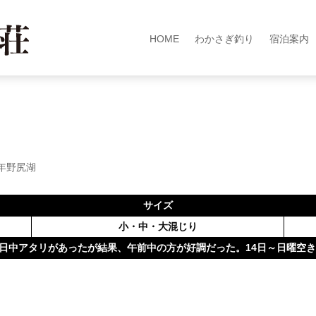
HOME
わかさぎ釣り
宿泊案内
2年野尻湖
サイズ
小・中・大混じり
日中アタリがあったが結果、午前中の方が好調だった。14日～日曜空