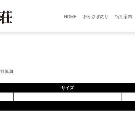
HOME
わかさぎ釣り
宿泊案内
年野尻湖
サイズ