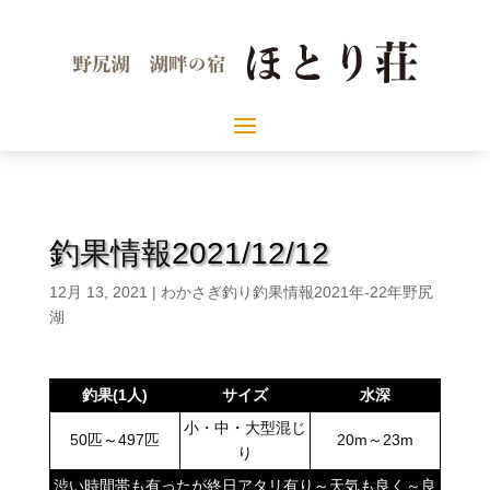
釣果情報2021/12/12
12月 13, 2021
|
わかさぎ釣り釣果情報2021年-22年野尻
湖
釣果(1人)
サイズ
水深
小・中・大型混じ
50匹～497匹
20m～23m
り
渋い時間帯も有ったが終日アタリ有り～天気も良く～良