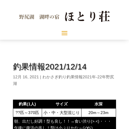
釣果情報2021/12/14
12月 16, 2021
|
わかさぎ釣り釣果情報2021年-22年野尻
湖
釣果(1人)
サイズ
水深
??匹～370匹
小・中・大型混じり
20m～23m
朝、出だし好調！型も良し！！→食い渋り(>.<)・・・
午後に復活の兆し！型は小ぶりかな～(≧∀≦)