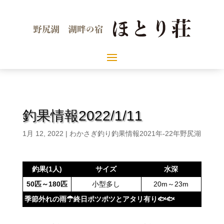
釣果情報2022/1/11
1月 12, 2022
|
わかさぎ釣り釣果情報2021年-22年野尻湖
釣果(1人)
サイズ
水深
50匹～180
匹
小型多し
20m～23m
季節外れの雨☂終日ポツポツとアタリ有り🐟🐟