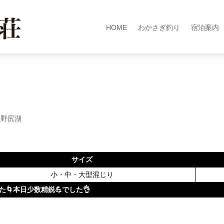
HOME
わかさぎ釣り
宿泊案内
年野尻湖
サイズ
小・中・大型混じり
本日少数精鋭💪でした👌