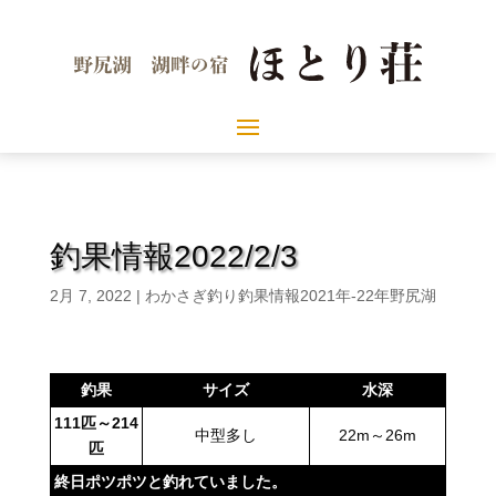
釣果情報2022/2/3
2月 7, 2022
|
わかさぎ釣り釣果情報2021年-22年野尻湖
釣果
サイズ
水深
111
匹～214
中型多し
22m～26m
匹
終日ポツポツと釣れていました。