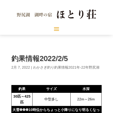
釣果情報2022/2/5
2月 7, 2022
|
わかさぎ釣り釣果情報2021年-22年野尻湖
釣果
サイズ
水深
30
匹～425
中型多し
22m～26m
匹
大雪❆❆❆10時位からちょっと小降りになり明るくなっ