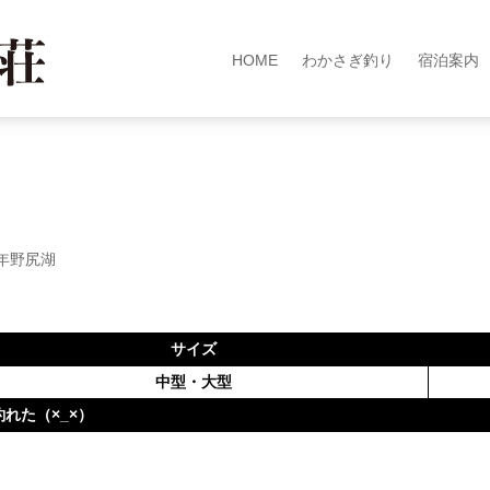
HOME
わかさぎ釣り
宿泊案内
3年野尻湖
サイズ
中型・大型
れた（×_×）