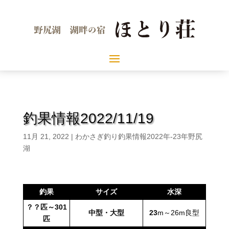
釣果情報2022/11/19
11月 21, 2022
|
わかさぎ釣り釣果情報2022年-23年野尻
湖
釣果
サイズ
水深
？？匹～301
中型・大型
23
m～26m良型
匹