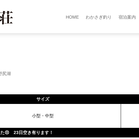
HOME
わかさぎ釣り
宿泊案内
野尻湖
サイズ
小型・中型
た😣 23日空き有ります！