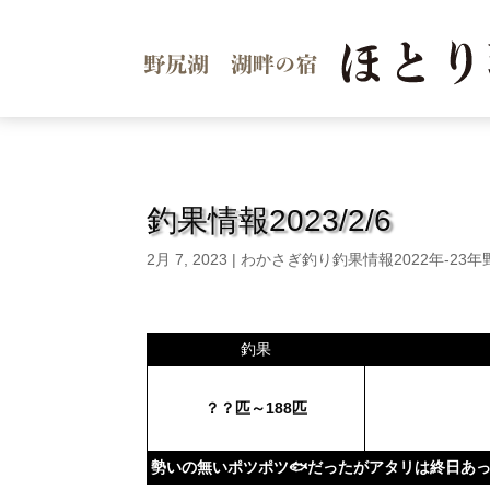
釣果情報2023/2/6
2月 7, 2023
|
わかさぎ釣り釣果情報2022年-23年
釣果
？？匹～188匹
勢いの無いポツポツ🐟だったがアタリは終日あっ