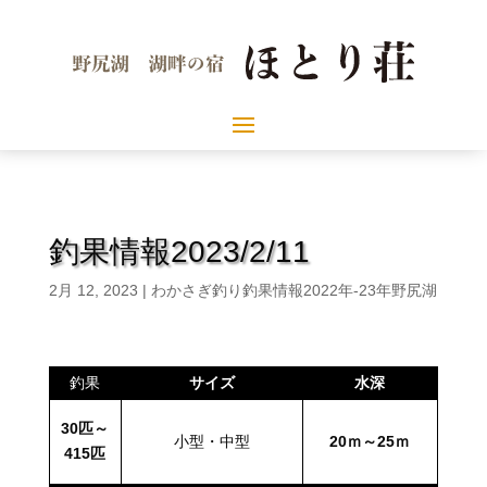
釣果情報2023/2/11
2月 12, 2023
|
わかさぎ釣り釣果情報2022年-23年野尻湖
釣果
サイズ
水深
30匹～
小型・中型
20ｍ～25ｍ
415匹