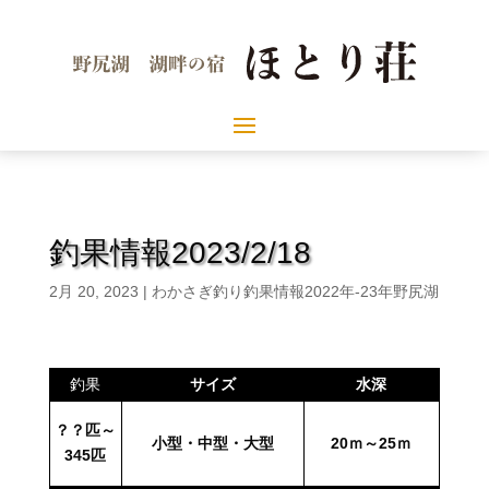
釣果情報2023/2/18
2月 20, 2023
|
わかさぎ釣り釣果情報2022年-23年野尻湖
釣果
サイズ
水深
？？匹～
小型・中型・大型
20ｍ～25ｍ
345
匹