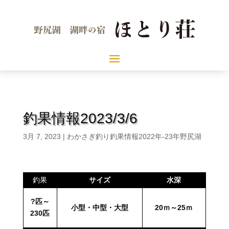
釣果情報2023/3/6
3月 7, 2023
|
わかさぎ釣り釣果情報2022年-23年野尻湖
釣果
サイズ
水深
?匹～
小型・中型・大型
20ｍ～25ｍ
230
匹