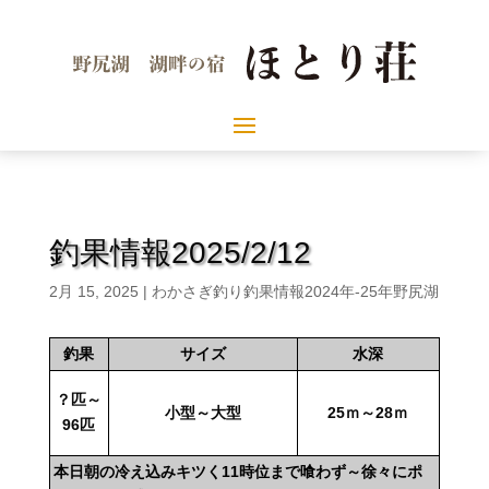
釣果情報2025/2/12
2月 15, 2025
|
わかさぎ釣り釣果情報2024年-25年野尻湖
釣果
サイズ
水深
？匹～
小型～大型
25ｍ～28ｍ
96匹
本日朝の冷え込みキツく11時位まで喰わず～徐々にポ