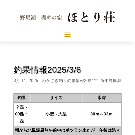
釣果情報2025/3/6
3月 11, 2025
|
わかさぎ釣り釣果情報2024年-25年野尻湖
釣果
サイズ
水深
？匹～
60匹・
小型～大型
30ｍ～33ｍ
匹
朝から北風爆風🌀午前中はポツラン来たが 午後は渋々