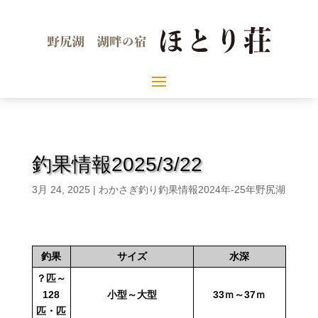
釣果情報2025/3/22
3月 24, 2025
|
わかさぎ釣り釣果情報2024年-25年野尻湖
釣果
サイズ
水深
？匹～
128
小型～大型
33ｍ～37ｍ
匹・匹