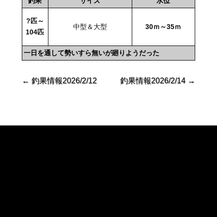
釣果
サイズ
水位
?
匹～
中型＆大型
30ｍ～35ｍ
104
匹
一日を通して勢いすら無いが廻りようだった
←
釣果情報2026/2/12
釣果情報2026/2/14
→