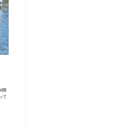
制限
って