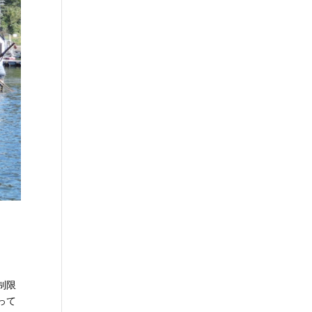
制限
って