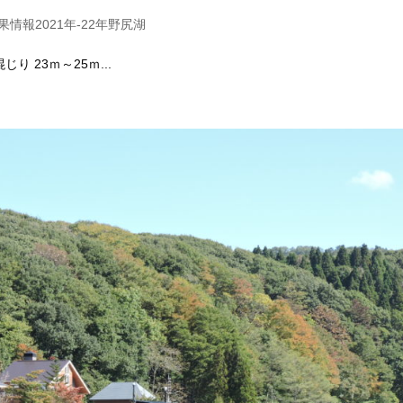
情報2021年-22年野尻湖
じり 23ｍ～25ｍ...